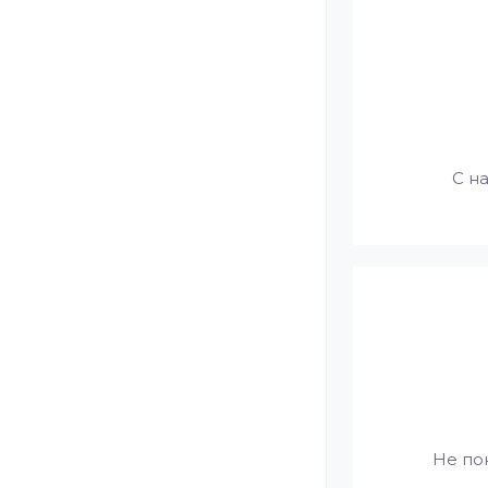
С н
Не по