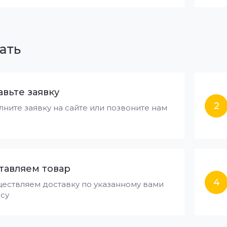
ать
авьте заявку
2
лните заявку на сайте или позвоните нам
тавляем товар
4
ествляем доставку по указанному вами
су