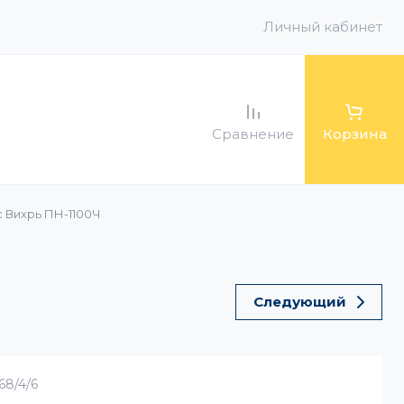
Личный кабинет
Сравнение
Корзина
 Вихрь ПН-1100Ч
ра
 баки и
оры
для радиаторов
Следующий
68/4/6