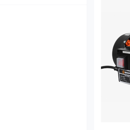
Унитазы
Инсталляции
Биде и писсу