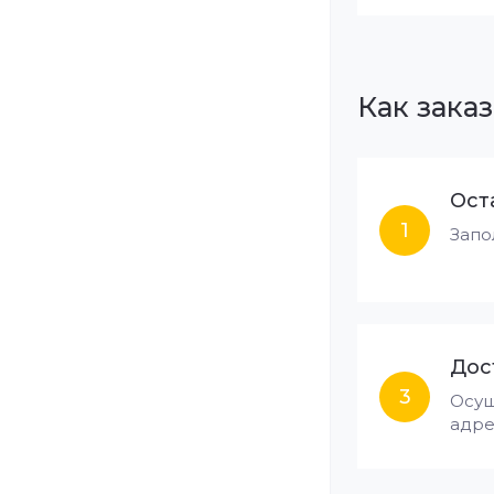
Как заказ
Ост
1
Запо
Дос
3
Осущ
адре