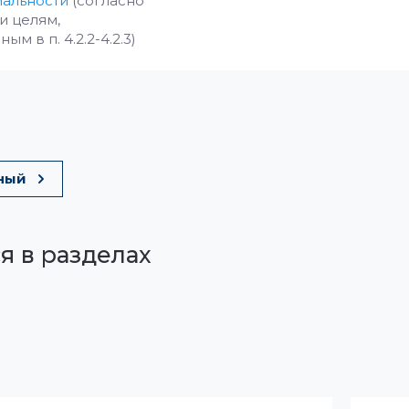
альности
(согласно
и целям,
м в п. 4.2.2-4.2.3)
ный
я в разделах