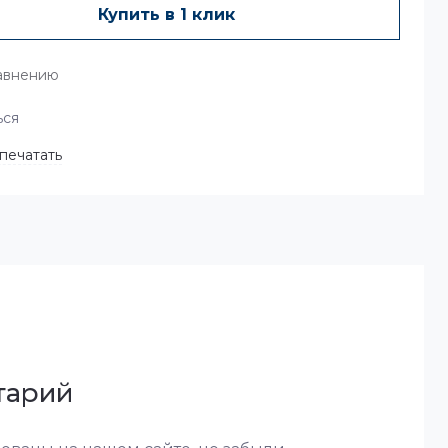
Купить в 1 клик
авнению
ься
печатать
тарий