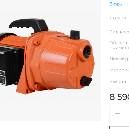
Вихрь
Сливы
Страна
Аксессуары
Вид нас
Водоподготовка
ары
Область
примен
Диаметр
Матери
Высота 
8 59