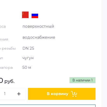
оса
поверхностный
водоснабжение
ения
 резьбы
DN 25
ал
чугун
напора
50 м
0
В наличии
1
руб.
В корзину