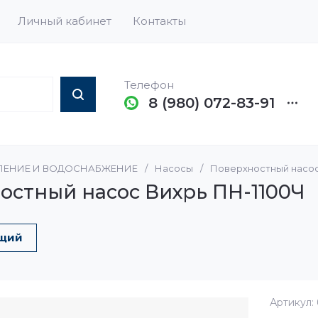
Личный кабинет
Контакты
Телефон
8 (980) 072-83-91
ЛЕНИЕ И ВОДОСНАБЖЕНИЕ
/
Насосы
/
Поверхностный насос
ели, Котлы и Бойлеры
Раковины
Запорная армату
Расширительные
гидроаккумулят
остный насос Вихрь ПН-1100Ч
Коллекторы
Душевые кабины и
ограждения
Комплектующие 
ие для ванн
щий
Поддоны и уголки
Полотенцесушители
Артикул:
грамма