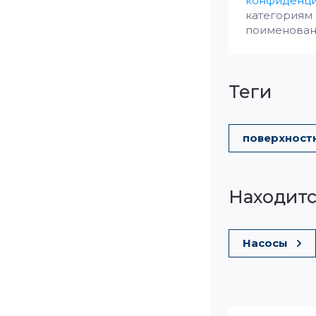
конфиденци
категориям 
поименованны
теги
поверхност
Находитс
Насосы