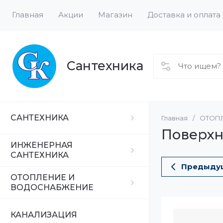
Главная
Акции
Магазин
Доставка и оплата
Сантехника
САНТЕХНИКА
Главная
/
ОТОП
Ванны
Трубы
Водонагреват
Поверхн
Ванны
ИНЖЕНЕРНАЯ
Фитинги
Радиаторы
САНТЕХНИКА
Комплектующ
Предыду
Насосы
ОТОПЛЕНИЕ И
ВОДОСНАБЖЕНИЕ
Смесители
КАНАЛИЗАЦИЯ
Душевая про