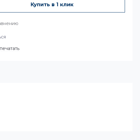
Купить в 1 клик
авнению
ься
печатать