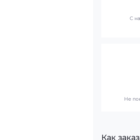
С н
Не по
Как заказ