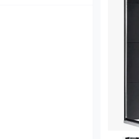
Унитазы
Инсталляции
Биде и писсу