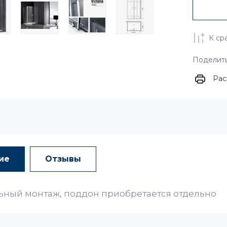
К ср
Поделит
Рас
ие
Отзывы
ьный монтаж, поддон приобретается отдельно