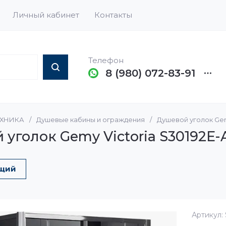
Личный кабинет
Контакты
Телефон
8 (980) 072-83-91
ЕХНИКА
/
Душевые кабины и ограждения
/
Душевой уголок Gem
ели, Котлы и Бойлеры
Раковины
Запорная армату
Расширительные
гидроаккумулят
уголок Gemy Victoria S30192E-
Коллекторы
Душевые кабины и
ограждения
Комплектующие 
ие для ванн
щий
Поддоны и уголки
Полотенцесушители
Артикул:
грамма