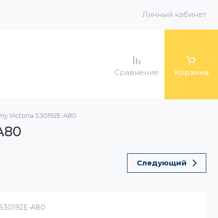
Личный кабинет
Сравнение
Корзина
y Victoria S30192E-A80
ра
 баки и
оры
A80
для радиаторов
Следующий
S30192E-A80