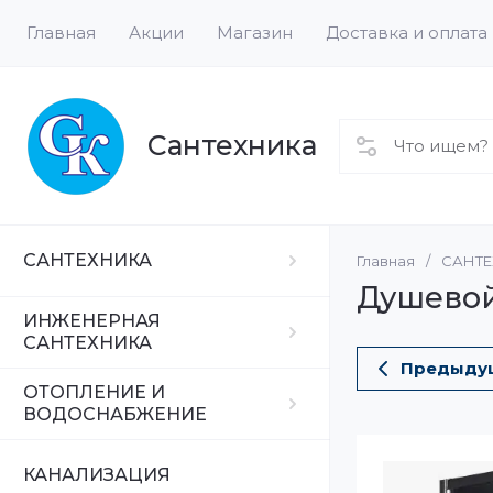
Главная
Акции
Магазин
Доставка и оплата
Сантехника
САНТЕХНИКА
Главная
/
САНТ
Ванны
Трубы
Водонагреват
Душевой 
Ванны
ИНЖЕНЕРНАЯ
Фитинги
Радиаторы
САНТЕХНИКА
Комплектующ
Предыду
Насосы
ОТОПЛЕНИЕ И
ВОДОСНАБЖЕНИЕ
Смесители
КАНАЛИЗАЦИЯ
Душевая про