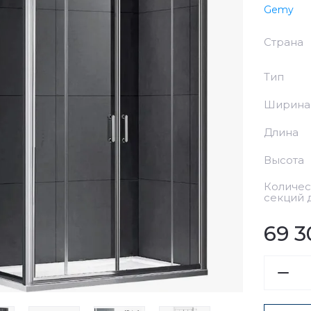
Gemy
Сливы
Страна
Аксессуары
Тип
Водоподготовка
ары
Ширина
Длина
Высота
Количес
секций 
69 3