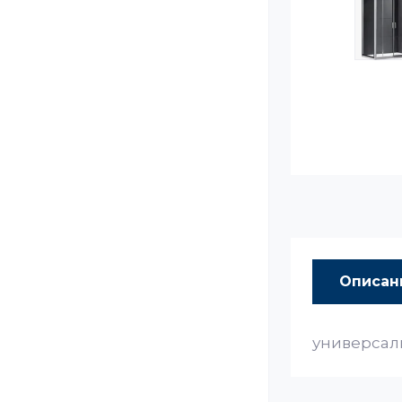
Описан
универсал