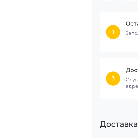
Ост
1
Запо
Дос
3
Осущ
адре
Доставка